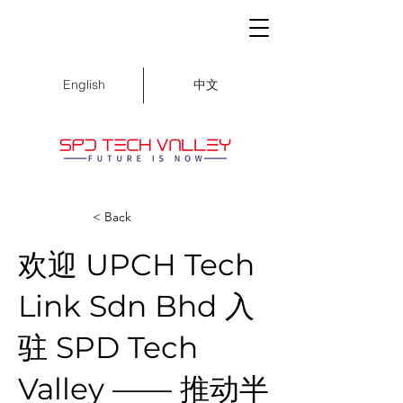
中文
English
< Back
欢迎 UPCH Tech
Link Sdn Bhd 入
驻 SPD Tech
Valley —— 推动半