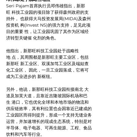
Seri Pajam首席执行员邓伟雄指出，新那
旺 科技工业园的项目除了获得森州政府的支
持外， 也获得大马投资发展局(MIDA)及森州
投资机 构(Invest NS)的强力支持，足见此项
目的重要 性，让工业园巩固了其作为区域经
济转型关键催 化剂的角色。
他指出，新那旺科技工业园处于战略性
地 点，其周围都是新那旺主要工业区，包括
新那旺 新工业区、双溪加笃工业区及端姑查
化工业区， 因此，一旦工业园落成，它将可
成为工业进步的 新枢纽。 
另外，他说，新那旺科技工业园衔接南北 大
道及加芙大道，且靠近吉隆坡国际机场和巴
生 港口，它也优化全球和本地市场的物流和
供应链效率，其有利位置也会因靠近已建成的
工业园区而得到提升，形成一个支持无缝业务
运营，并加速增长的现成生态系统，特别是对
半导体、电子电器、可再生能源、工程、食品
饮料和汽车等行业。