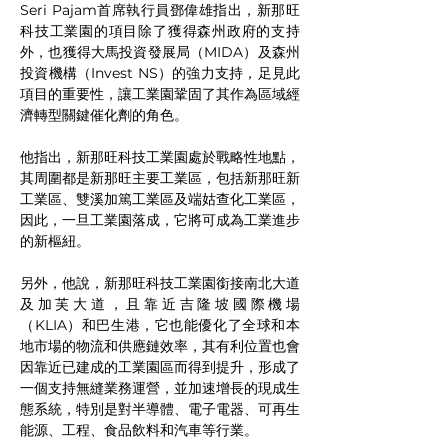
Seri Pajam首席執行員鄧偉雄指出，新那旺
科技工業園的項目除了獲得森州政府的支持
外，也獲得大馬投資發展局（MIDA）及森州
投資機構（Invest NS）的強力支持，足見此
項目的重要性，讓工業園鞏固了其作為區域經
濟轉型關鍵催化劑的角色。
他指出，新那旺科技工業園處於戰略性地點，
其周圍都是新那旺主要工業區，包括新那旺新
工業區、雙溪加篤工業區及端姑查化工業區，
因此，一旦工業園落成，它將可成為工業進步
的新樞紐。
另外，他說，新那旺科技工業園銜接南北大道
及加芙大道，且靠近吉隆坡國際機場
（KLIA）和巴生港，它也能優化了全球和本
地市場的物流和供應鏈效率，其有利位置也會
因靠近已建成的工業園區而得到提升，形成了
一個支持無縫業務運營，並加速增長的現成生
態系統，特別是對半導體、電子電器、可再生
能源、工程、食品飲料和汽車等行業。