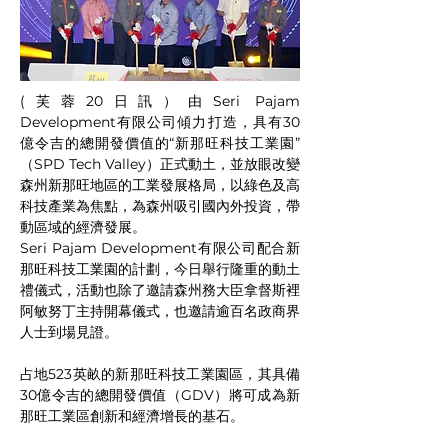
(芙蓉20日訊）由Seri Pajam 
Development有限公司傾力打造，具有30
億令吉的總開發價值的“新那旺科技工業園”
（SPD Tech Valley）正式動土，並放眼改變
森州新那旺地區的工業發展格局，以綠色及高
科技產業為焦點，為森州吸引國內外投資，帶
動區域的經濟發展。
Seri Pajam Development有限公司配合新
那旺科技工業園的計劃，今日舉行隆重的動土
禮儀式，活動也除了邀請森州務大臣拿督斯裡
阿敏努丁主持開幕儀式，也邀請逾百名政商界
人士到場見證。
占地523英畝的新那旺科技工業園區，其具備
30億令吉的總開發價值（GDV）將可成為新
那旺工業區創新和經濟增長的基石。