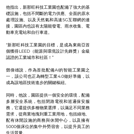
他指出，新那旺科技工業園也配備了強大的基
礎設施，包括不間斷的電力供應、全面的原水
處理設施、以及天然氣和高速5G互聯網的連
接，園區內也設有太陽能發電、雨水收集、電
動車充電站和自行車道。
“新那旺科技工業園的目標，是成為東南亞首
個獲得LEED（能源與環境設計先鋒獎）金級
認證的工業城市和社區！”
鄧偉雄說，作為首批配備AI的智能工業園之
一，該公司也正為轉型工業4.0做好準備，以
成為該地區技術進步的關鍵樞紐。
同時，他說，園區提供一個安全的環境，配備
多層安全系統，包括閉路電視和巡邏保安服
務，它還提供多種物業選擇，以滿足不同業務
需求，從商業地塊到重工業用地，包括綠地、
配有休閒設施的商務與休閒中心，以及擁有
5000個床位的集中外勞宿舍，以提升員工的
生活質量。